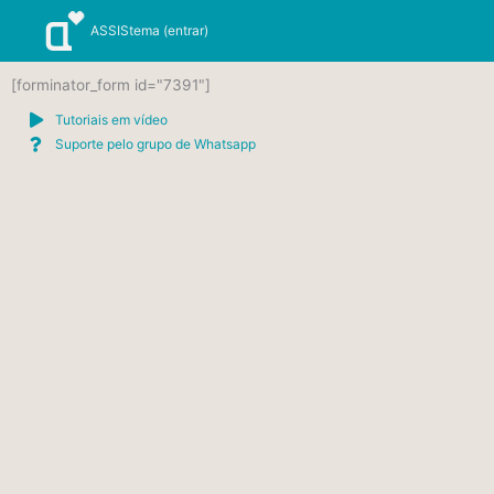
Ir
ASSIStema (entrar)
para
o
conteúdo
[forminator_form id="7391"]
Tutoriais em vídeo
Suporte pelo grupo de Whatsapp