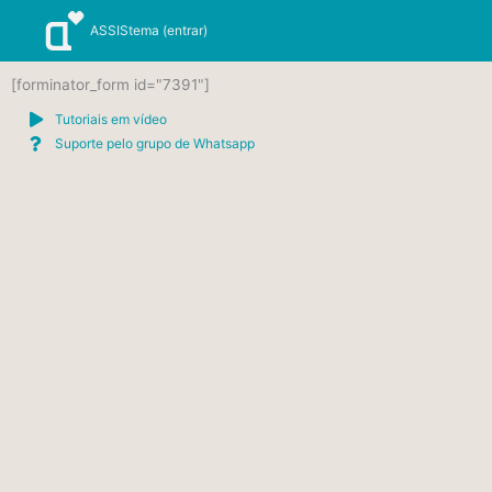
Ir
ASSIStema (entrar)
para
o
conteúdo
[forminator_form id="7391"]
Tutoriais em vídeo
Suporte pelo grupo de Whatsapp