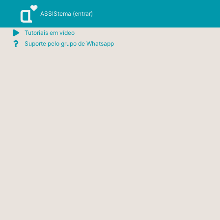
Ir
ASSIStema (entrar)
para
o
Tutoriais em vídeo
conteúdo
Suporte pelo grupo de Whatsapp