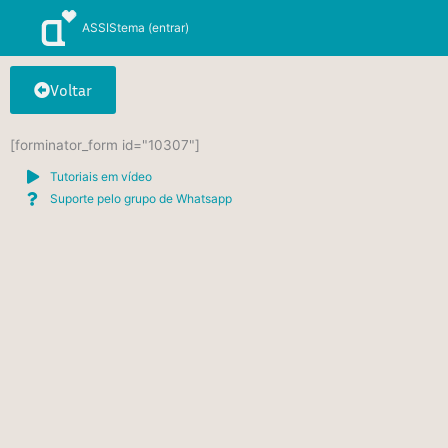
Ir
ASSIStema (entrar)
para
o
conteúdo
Voltar
[forminator_form id="10307"]
Tutoriais em vídeo
Suporte pelo grupo de Whatsapp