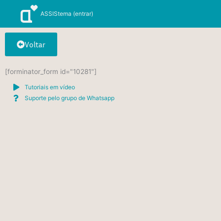
Ir
ASSIStema (entrar)
para
o
conteúdo
Voltar
[forminator_form id="10281"]
Tutoriais em vídeo
Suporte pelo grupo de Whatsapp