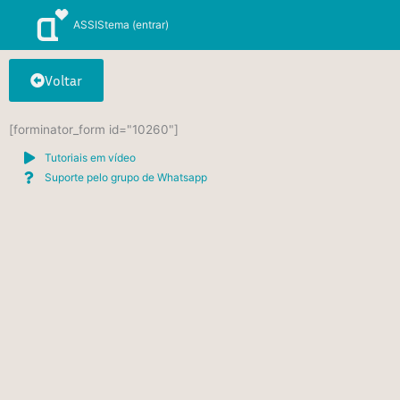
Ir
ASSIStema (entrar)
para
o
conteúdo
Voltar
[forminator_form id="10260"]
Tutoriais em vídeo
Suporte pelo grupo de Whatsapp