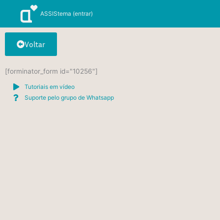
Ir
ASSIStema (entrar)
para
o
conteúdo
Voltar
[forminator_form id="10256"]
Tutoriais em vídeo
Suporte pelo grupo de Whatsapp