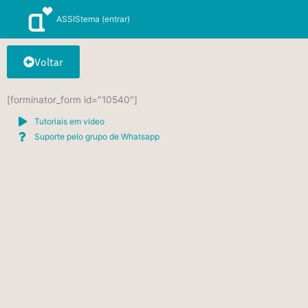
Ir
ASSIStema (entrar)
para
o
conteúdo
Voltar
[forminator_form id="10540"]
Tutoriais em vídeo
Suporte pelo grupo de Whatsapp