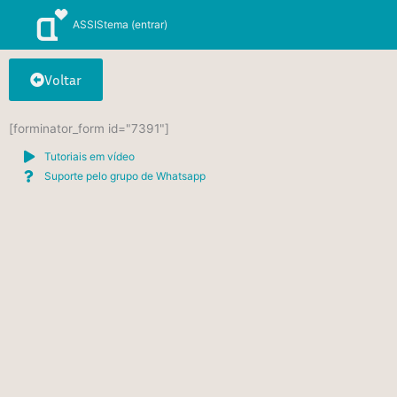
Ir
ASSIStema (entrar)
para
o
conteúdo
Voltar
[forminator_form id="7391"]
Tutoriais em vídeo
Suporte pelo grupo de Whatsapp