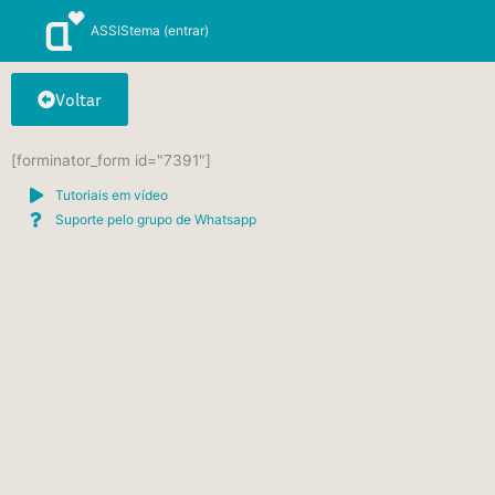
Ir
ASSIStema (entrar)
para
o
conteúdo
Voltar
[forminator_form id="7391"]
Tutoriais em vídeo
Suporte pelo grupo de Whatsapp