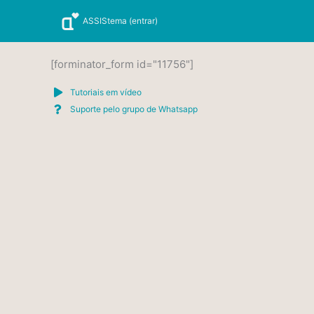
Ir
ASSIStema (entrar)
para
o
conteúdo
[forminator_form id="11756"]
Tutoriais em vídeo
Suporte pelo grupo de Whatsapp