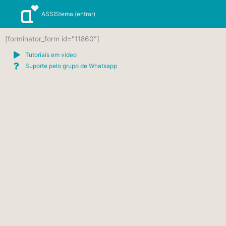
Ir
ASSIStema (entrar)
para
o
conteúdo
[forminator_form id="11860"]
Tutoriais em vídeo
Suporte pelo grupo de Whatsapp