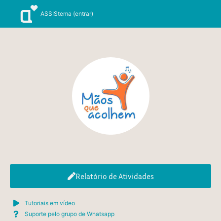
Ir
ASSIStema (entrar)
para
o
conteúdo
Relatório de Atividades
Tutoriais em vídeo
Suporte pelo grupo de Whatsapp