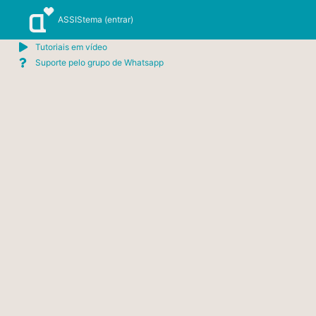
Ir
ASSIStema (entrar)
para
o
Tutoriais em vídeo
conteúdo
Suporte pelo grupo de Whatsapp