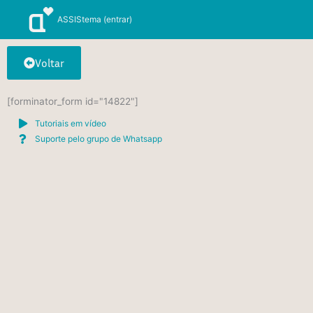
Ir
ASSIStema (entrar)
para
o
conteúdo
Voltar
[forminator_form id="14822"]
Tutoriais em vídeo
Suporte pelo grupo de Whatsapp