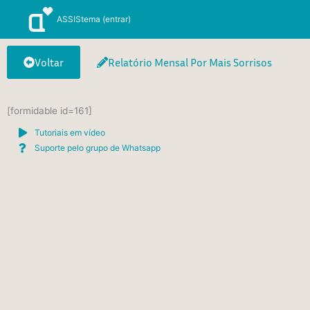
Ir
ASSIStema (entrar)
para
o
conteúdo
Voltar
Relatório Mensal Por Mais Sorrisos
[formidable id=161]
Tutoriais em vídeo
Suporte pelo grupo de Whatsapp