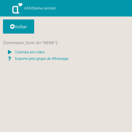
Ir
ASSIStema (entrar)
para
o
conteúdo
Voltar
[forminator_form id="9696"]
Tutoriais em vídeo
Suporte pelo grupo de Whatsapp