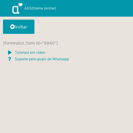
Ir
ASSIStema (entrar)
para
o
conteúdo
Voltar
[forminator_form id="9940"]
Tutoriais em vídeo
Suporte pelo grupo de Whatsapp