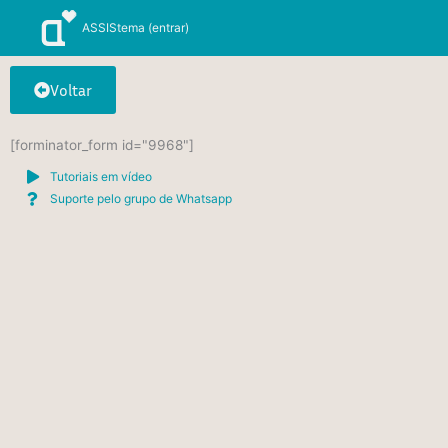
Ir
ASSIStema (entrar)
para
o
conteúdo
Voltar
[forminator_form id="9968"]
Tutoriais em vídeo
Suporte pelo grupo de Whatsapp