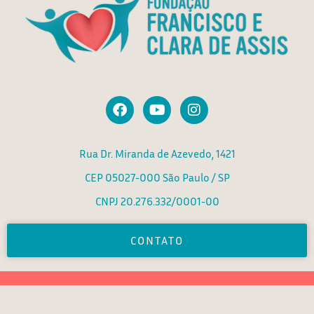
F
Y
I
a
o
n
c
u
s
e
t
t
Rua Dr. Miranda de Azevedo, 1421
b
u
a
o
b
g
CEP 05027-000 São Paulo / SP
o
e
r
k
a
CNPJ 20.276.332/0001-00
m
CONTATO