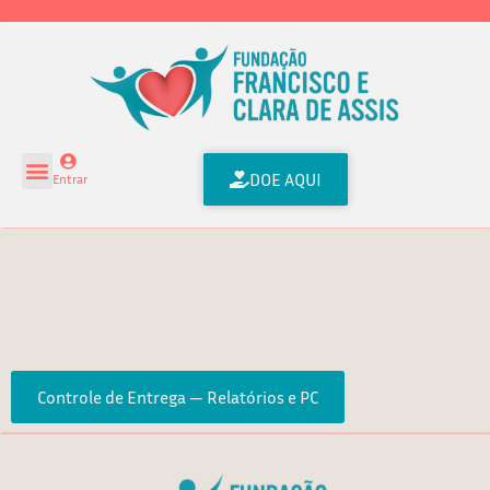
Ir
para
o
conteúdo
DOE AQUI
Entrar
Controle de Entrega — Relatórios e PC