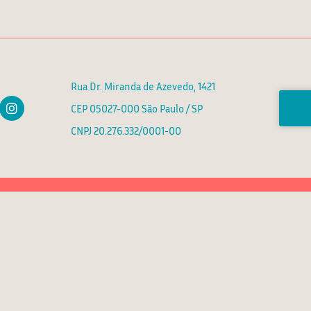
Rua Dr. Miranda de Azevedo, 1421
I
CEP 05027-000 São Paulo / SP
n
s
CNPJ 20.276.332/0001-00
t
a
g
r
a
m