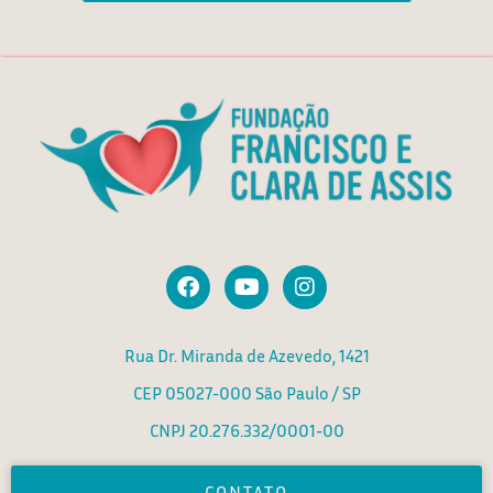
F
Y
I
a
o
n
c
u
s
e
t
t
Rua Dr. Miranda de Azevedo, 1421
b
u
a
o
b
g
CEP 05027-000 São Paulo / SP
o
e
r
k
a
CNPJ 20.276.332/0001-00
m
CONTATO