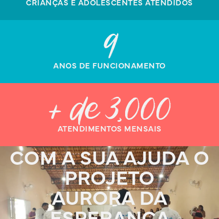
CRIANÇAS E ADOLESCENTES ATENDIDOS
9
ANOS DE FUNCIONAMENTO
+ de 
3,000
ATENDIMENTOS MENSAIS
COM A SUA AJUDA O
PROJETO
AURORA DA
ESPERANÇA