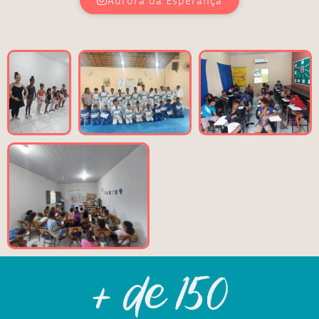
+ de 
150