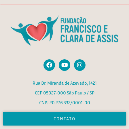
F
Y
I
a
o
n
c
u
s
e
t
t
Rua Dr. Miranda de Azevedo, 1421
b
u
a
o
b
g
CEP 05027-000 São Paulo / SP
o
e
r
k
a
CNPJ 20.276.332/0001-00
m
CONTATO