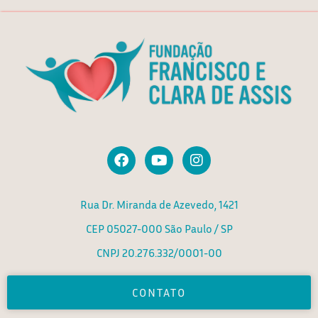
F
Y
I
a
o
n
c
u
s
e
t
t
Rua Dr. Miranda de Azevedo, 1421
b
u
a
o
b
g
CEP 05027-000 São Paulo / SP
o
e
r
k
a
CNPJ 20.276.332/0001-00
m
CONTATO