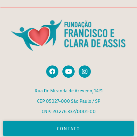
F
Y
I
a
o
n
c
u
s
e
t
t
Rua Dr. Miranda de Azevedo, 1421
b
u
a
o
b
g
CEP 05027-000 São Paulo / SP
o
e
r
k
a
CNPJ 20.276.332/0001-00
m
CONTATO