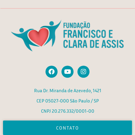
F
Y
I
a
o
n
c
u
s
e
t
t
Rua Dr. Miranda de Azevedo, 1421
b
u
a
o
b
g
CEP 05027-000 São Paulo / SP
o
e
r
k
a
CNPJ 20.276.332/0001-00
m
CONTATO